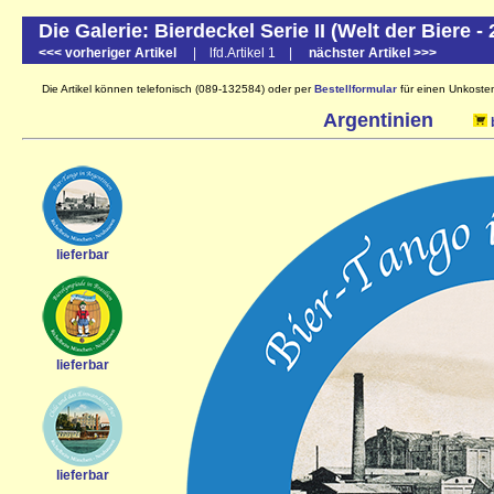
Die Galerie: Bierdeckel Serie II (Welt der Biere -
<<< vorheriger Artikel
| lfd.Artikel 1 |
nächster Artikel >>>
Die Artikel können telefonisch (089-132584) oder per
Bestellformular
für einen Unkostenb
Argentinien
lieferbar
lieferbar
lieferbar