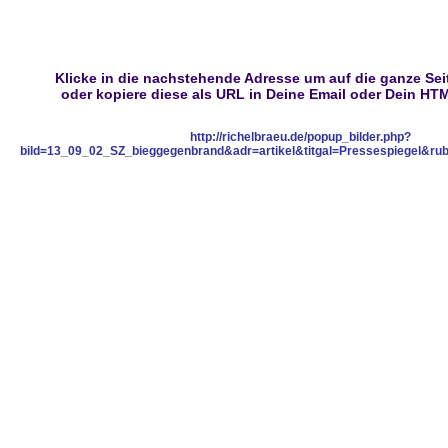
Klicke in die nachstehende Adresse um auf die ganze Seit
oder kopiere diese als URL in Deine Email oder Dein H
http://richelbraeu.de/popup_bilder.php?
bild=13_09_02_SZ_bieggegenbrand&adr=artikel&titgal=Pressespiegel&r