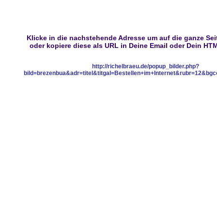
Klicke in die nachstehende Adresse um auf die ganze Seit
oder kopiere diese als URL in Deine Email oder Dein H
http://richelbraeu.de/popup_bilder.php?
bild=brezenbua&adr=titel&titgal=Bestellen+im+Internet&rubr=12&b