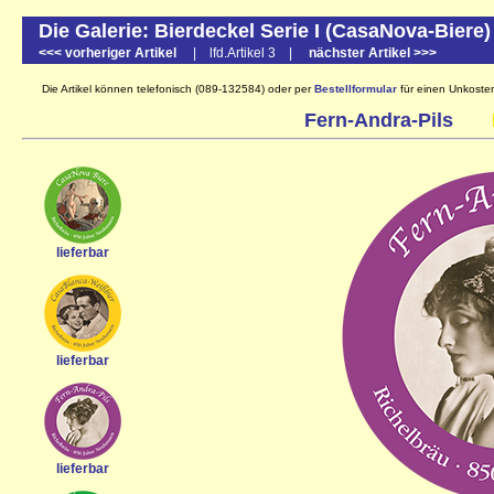
Die Galerie: Bierdeckel Serie I (CasaNova-Biere)
<<< vorheriger Artikel
| lfd.Artikel 3 |
nächster Artikel >>>
Die Artikel können telefonisch (089-132584) oder per
Bestellformular
für einen Unkostenb
Fern-Andra-Pils
lieferbar
lieferbar
lieferbar